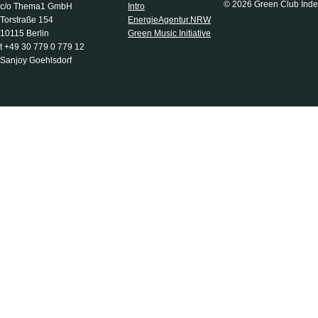
© 2026 Green Club Inde
c/o Thema1 GmbH
Intro
Torstraße 154
EnergieAgentur.NRW
10115 Berlin
Green Music Initiative
t +49 30 779 0 779 12
Sanjoy Goehlsdorf