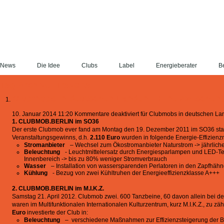
News
Die Idee
Clubs
Label
Energieberater
Be
Tag Archive: Travolta
Clubmobs in deutschen Landen – Eine Zwischenb
10. Januar 2014 11:20
Kommentare deaktiviert
für Clubmobs in deutschen La
1. CLUBMOB.BERLIN im SO36
Der erste Clubmob ever fand am Montag den 19. Dezember 2011 im SO36 stat
Veranstaltungsgewinns, d.h.
2.110 Euro
wurden in folgende Energie-Effizienz
Stromanbieter
– Wechsel zum Ökostromanbieter Naturstrom -> jährlich
Beleuchtung
- Leuchtmittelersatz durch Energiesparlampen und LED-Te
Innenbereich -> bis zu 80% weniger Stromverbrauch
Wasser
– Installation von wassersparenden Perlatoren in den Zapfhähn
Kühlung
- Bezug von zwei Kühltruhen der Energieeffizienzklasse A+++
2. CLUBMOB.BERLIN im M.I.K.Z.
Samstag 21. April 2012. Clubmob zwei. 600 Tanzbeine, 60 davon allein bei d
waren im Multifunktionalen Internationalen Kulturzentrum, kurz M.I.K.Z., zu z
Euro
investierte der Club in:
Beleuchtung
– verschiedene Maßnahmen zur Effizienzsteigerung der Be