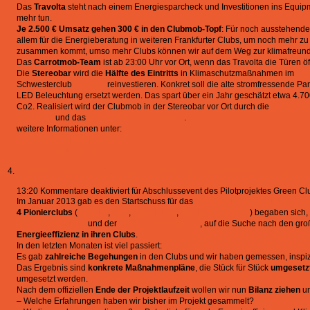
Das
Travolta
steht nach einem Energiesparcheck und Investitionen ins Equipme
mehr tun.
Je 2.500 € Umsatz gehen 300 € in den Clubmob-Topf
: Für noch ausstehend
allem für die Energieberatung in weiteren Frankfurter Clubs, um noch mehr 
zusammen kommt, umso mehr Clubs können wir auf dem Weg zur klimafreundli
Das
Carrotmob-Team
ist ab 23:00 Uhr vor Ort, wenn das Travolta die Türen öf
Die
Stereobar
wird die
Hälfte des Eintritts
in Klimaschutzmaßnahmen im
Schwesterclub
Ponyhof
reinvestieren. Konkret soll die alte stromfressende Pa
LED Beleuchtung ersetzt werden. Das spart über ein Jahr geschätzt etwa 4.70
Co2. Realisiert wird der Clubmob in der Stereobar vor Ort durch die
Green Musi
Frankfurt
und das
Energiereferat Frankfurt
.
weitere Informationen unter:
www.carrotmobfrankfurt.de
www.facebook.com/CarrotmobFFM
Abschlussevent des Pilotprojektes Green Club In
13:20
Kommentare deaktiviert
für Abschlussevent des Pilotprojektes Green Clu
Im Januar 2013 gab es den Startschuss für das
Pilotprojekt Green Club Index i
4 Pionierclubs
(
Travolta
,
Elfer
,
Nachtleben
,
Kingkamehameha
) begaben sich,
der Stadt Frankfurt
und der
Green Music Initiative
, auf die Suche nach den gr
Energieeffizienz in ihren Clubs
.
In den letzten Monaten ist viel passiert:
Es gab
zahlreiche Begehungen
in den Clubs und wir haben gemessen, inspizie
Das Ergebnis sind
konkrete Maßnahmenpläne
, die Stück für Stück
umgesetz
umgesetzt werden.
Nach dem offiziellen
Ende der Projektlaufzeit
wollen wir nun
Bilanz ziehen
un
– Welche Erfahrungen haben wir bisher im Projekt gesammelt?