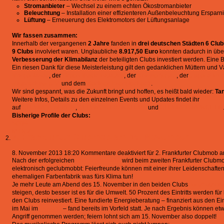
Stromanbieter
– Wechsel zu einem echten Ökostromanbieter
Beleuchtung
– Installation einer effizienteren Außenbeleuchtung Erspar
Lüftung
– Erneuerung des Elektromotors der Lüftungsanlage
Wir fassen zusammen:
Innerhalb der vergangenen
2 Jahre
fanden in
drei deutschen Städten
6 Clu
9 Clubs
involviert waren. Unglaubliche
8.917,50 Euro
konnten dadurch in üb
Verbesserung der Klimabilanz
der beteiligten Clubs investiert werden. Eine B
Ein riesen Dank für diese Meisterleistung gilt den gedanklichen Müttern und V
Morgenlande
, der
Green Music Initiative
, der
sinnwerkstatt
, der
Jugend im 
Naturschutz e. V.
und dem
Berliner Energiecheck
.
Wir sind gespannt, was die Zukunft bringt und hoffen, es heißt bald wieder:
Tan
Weitere Infos, Details zu den einzelnen Events und Updates findet ihr
auf
CLUBMOB.BERLIN
,
CLUBMOB.FRANKFURT
und
CLUBMOB.MÜNCHEN
Bisherige Profile der Clubs:
SO36
M.I.K.Z.
2. Frankfurter Clubmob am 15. November
8. November 2013 18:20
Kommentare deaktiviert
für 2. Frankfurter Clubmob
Nach der erfolgreichen
Premiere im Mai
wird beim zweiten Frankfurter Club
elektronisch geclubmobbt: Feierfreunde können mit einer ihrer Leidenschaft
ehemaligen Farbenfabrik was fürs Klima tun!
Je mehr Leute am Abend des 15. November in den beiden Clubs
Tanzhaus W
steigen, desto besser ist es für die Umwelt. 50 Prozent des Eintritts werden 
den Clubs reinvestiert. Eine fundierte Energieberatung – finanziert aus den
im Mai im
Travolta
– fand bereits im Vorfeld statt. Je nach Ergebnis können e
Angriff genommen werden; feiern lohnt sich am 15. November also doppelt!