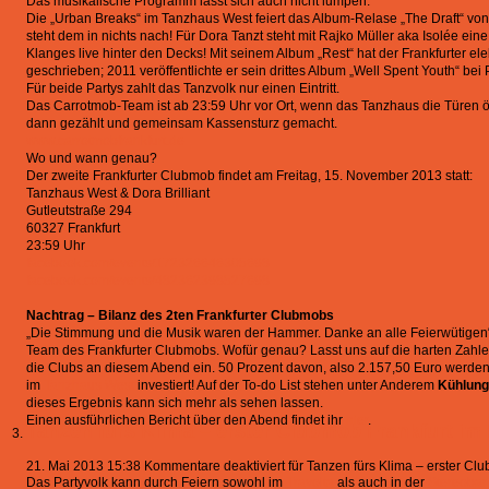
Das musikalische Programm lässt sich auch nicht lumpen:
Die „Urban Breaks“ im Tanzhaus West feiert das Album-Relase „The Draft“ vo
steht dem in nichts nach! Für Dora Tanzt steht mit Rajko Müller aka Isolée ei
Klanges live hinter den Decks! Mit seinem Album „Rest“ hat der Frankfurter e
geschrieben; 2011 veröffentlichte er sein drittes Album „Well Spent Youth“ be
Für beide Partys zahlt das Tanzvolk nur einen Eintritt.
Das Carrotmob-Team ist ab 23:59 Uhr vor Ort, wenn das Tanzhaus die Türen ö
dann gezählt und gemeinsam Kassensturz gemacht.
www.carrotmobfrankfurt.de
Wo und wann genau?
Der zweite Frankfurter Clubmob findet am Freitag, 15. November 2013 statt:
Tanzhaus West & Dora Brilliant
Gutleutstraße 294
60327 Frankfurt
23:59 Uhr
facebook.com/events/172326646305698
facebook.com/events/482362398527698
Nachtrag – Bilanz des 2ten Frankfurter Clubmobs
„Die Stimmung und die Musik waren der Hammer. Danke an alle Feierwütigen“
Team des Frankfurter Clubmobs. Wofür genau? Lasst uns auf die harten Zah
die Clubs an diesem Abend ein. 50 Prozent davon, also 2.157,50 Euro werde
im
Tanzhaus West
investiert! Auf der To-do List stehen unter Anderem
Kühlung
dieses Ergebnis kann sich mehr als sehen lassen.
Einen ausführlichen Bericht über den Abend findet ihr
hier
.
Tanzen fürs Klima – erster Clubmob Frankfurt im
21. Mai 2013 15:38
Kommentare deaktiviert
für Tanzen fürs Klima – erster Cl
Das Partyvolk kann durch Feiern sowohl im
Travolta
als auch in der
Stereobar