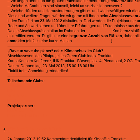
– Wo liegen denn nun die großen Potentiale für mehr Energieeffizienz und Kl
– Welche Maßnahmen sind sinnvoll, leicht umsetzbar, lohnenswert?
– Welche Hürden und Herausforderungen gibt es und wie bewältigen wir die
Diese und weitere Fragen würden wir gerne mit Ihnen beim
Abschlussevent
z
Index Frankfurt am
23. Mai 2012
diskutieren. Dort werden die Projektpartner un
Rede und Antwort stehen und über ihre Erfahrungen und Erkenntnisse aus dem
Da die Abschlusspräsentation im Rahmen der
KarmaKonsum
Konferenz stattf
akkreditiert werden. Es gibt nur eine
begrenzte Anzahl von Plätzen
, daher bi
anmelden
(einfach eine kurze Mail an
dashuber@thema1.de
).
—————————————————————————————————
„Rave to save the planet“ oder: Klimaschutz im Club?
Abschlussevent des Pilotprojektes Green Club Index Frankfurt
KarmaKonsum Konferenz, IHK Frankfurt, Börsenplatz. 4, Plenarsaal, 2.OG, Fr
Datum: Donnerstag, 23. Mai 2013, 15:00-16:00 Uhr
Eintritt frei – Anmeldung erfoderlich!
—————————————————————————————————
Teilnehmende Clubs:
Travolta
Elfer
Nachtleben
Kingkamehameha
Projektpartner:
KarmaKonsum
Energiereferat Frankfurt
Kick off in Frankfurt
24. Januar 2013 19:52
Kommentare deaktiviert
für Kick off in Frankfurt