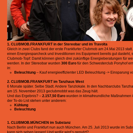
1. CLUBMOB.FRANKFURT in der Stereobar und im Travolta
Gleich in zwei Clubs fand der erste Frankfurter Clubmob am 24.Mai 2013 statt
einen Energiesparcheck und Investitionen ins Equipment bereits gut dasteht,
Clubmob-Topf: Damit können gleich drei zukünftige Energieberatungen für weit
werden. In der Stereobar wurden
300 Euro
für den Schwesterclub Ponyhof erm
in:
Beleuchtung
– Kauf energieeffizienter LED Beleuchtung -> Einsparung vo
2. CLUBMOB.FRANKFURT im Tanzhaus West
6 Monate später. Selbe Stadt. Andere Tanzlokale. In den Nachbarclubs Tanzha
am 15. November 2013 geclubmobbt was das Zeug hält.
Und das Ergebnis? –
2.157,50 Euro
wurden in klimafreundliche Maßnahmen im
der To-do List stehen unter anderem:
Kühlung
Beleuchtung
1. CLUBMOB.MÜNCHEN im Substanz
Nach Berlin und Frankfurt nun auch München. Am 25. Juli 2013 wurde im Sub
kann sich sehen lassen! Und wofür wird’s genutzt?