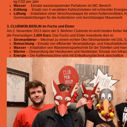
kg CO2 pro Jahr
Wasser
- Einsatz wassersparender Perlatoren im WC-Bereich
Kühlung
- Ersatz von 4 veralteten Kühlschränken mit schlechter Energie
Lüftung
- Installation einer Verschlusskappe für einen Außenventilator, 
Gummiabdichtungen für die Außentüren und durchlässiges Mauerwerk
3. CLUBMOB.BERLIN im Fuchs und Elster
Am 2. November 2013 dann der 3. Berliner Clubmob im wohl besten Keller N
die Feierwütigen
1.000 Euro
. Das Fuchs und Elster investierte dies in:
Stromanbieter
– Wechsel zu einem echten Öko-Stromanbieter mit GSL G
Beleuchtung
– Einsatz von effizienter Veranstaltungs- und Haushaltstech
Wasser
– Installation von Wassereinspartechnik für die Toiletten und 
Wärme
– Überprüfung der Heizkurven und Heizkörper, Einsatz von Infrarot
Energie
– Die Kaffeemaschine wird mit Entkalkungstechnik abschaltbar