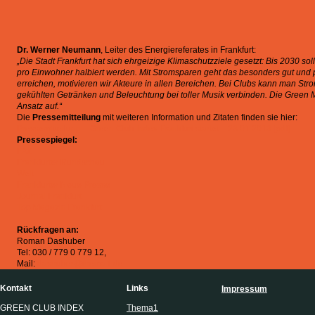
Dr. Werner Neumann
, Leiter des Energiereferates in Frankfurt:
„Die Stadt Frankfurt hat sich ehrgeizige Klimaschutzziele gesetzt: Bis 2030 s
pro Einwohner halbiert werden. Mit Stromsparen geht das besonders gut und p
erreichen, motivieren wir Akteure in allen Bereichen. Bei Clubs kann man Stro
gekühlten Getränken und Beleuchtung bei toller Musik verbinden. Die Green Mu
Ansatz auf.“
Die
Pressemitteilung
mit weiteren Information und Zitaten finden sie hier:
Pressemitteilung – Green Club Index Frankfurt startet – 23.01.2013 [pdf]
Pressespiegel:
FAZ
Frankfurter Rundschau
Welt
Frankfurter Neue Presse
Journal Frankfurt
Top Magazin Frankfurt
Rückfragen an:
Roman Dashuber
Tel: 030 / 779 0 779 12,
Mail:
dashuber@thema1.de
Kontakt
Links
Impressum
GREEN CLUB INDEX
Thema1