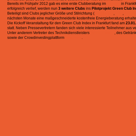
Bereits im Frühjahr 2012 gab es eine erste Clubberatung im
Travolta
in Frankf
erfolgreich verlief, werden nun
3 weitere Clubs
ins
Pilotprojekt Green Club I
Beteiligt sind Clubs jeglicher Größe und Stilrichtung (
Nachtleben
,
Elfer
,
KingK
nächsten Monate eine maßgeschneiderte kostenfreie Energieberatung erhalte
Die Kickoff Veranstaltung für den Green Club Index in Frankfurt fand am
23.01
statt. Neben Pressevertretern fanden sich viele interessierte Teilnehmer aus 
Unter anderem Vertreter des Technikdienstleisters
Session Music
, des Geträn
sowie der Crowdinvestingplattform
Bettervest
.