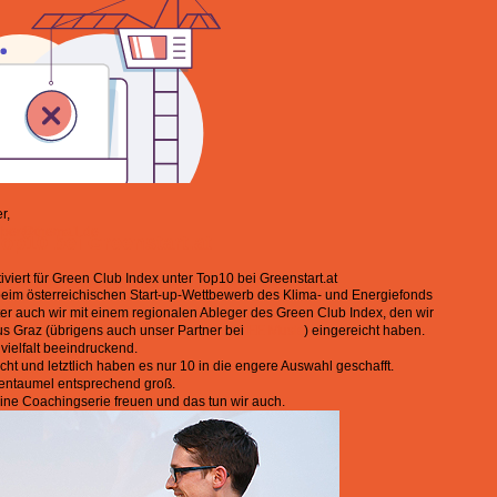
r,
uber@thema1.de
op10 bei Greenstart.at
viert
für Green Club Index unter Top10 bei Greenstart.at
eim österreichischen Start-up-Wettbewerb des Klima- und Energiefonds
r auch wir mit einem regionalen Ableger des Green Club Index, den wir
s Graz (übrigens auch unser Partner bei
EE Music
) eingereicht haben.
vielfalt beeindruckend.
ht und letztlich haben es nur 10 in die engere Auswahl geschafft.
dentaumel entsprechend groß.
 eine Coachingserie freuen und das tun wir auch.