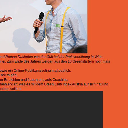
 und Roman Dashuber von der GMI bei der Preisverleihung in Wien.
iter. Zum Ende des Jahres werden aus den 10 Greenstartern nochmals
 sowie ein Online-Publikumsvoting maßgeblich.
hre folgen.
her Erreichten und freuen uns aufs Coaching.
an erklärt, was es mit dem Green Club Index Austria auf sich hat und
erden sollten.