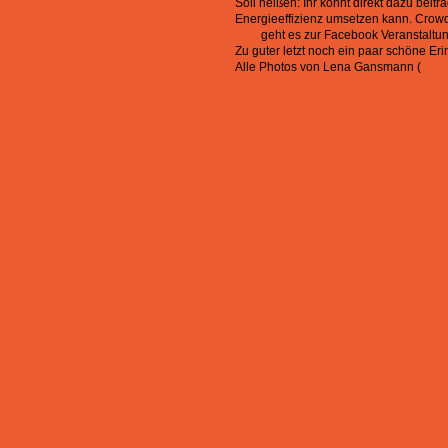
Soll heißen: Ihr könnt direkt dazu bei
Energieeffizienz umsetzen kann. Crowdf
Hier
geht es zur Facebook Veranstaltung
Zu guter letzt noch ein paar schöne E
Alle Photos von Lena Gansmann (
http