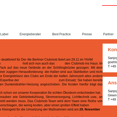
Label
Energieberater
Best Practice
Presse
Partner
dex
Kon
b feiert am 29.11 im YAAM
Sanjo
deaktiviert
für Der 4te Berliner Clubmob feiert am 29.11 im YAAM
goehl
m
Fuchs & Elster
holt sich nun auch das
YAAM
den Clubmob ins Haus. Im
T +49
Pack auf das neue Gelände an der Schillingbrücke gezogen. Mit dem
ner zugigen Herausforderung: die Hallen sind aus Stahlbeton und nicht
e die Energiebilanz des Clubs am Ende der kalten Jahreszeit alles andere
e Expertise der
CLUBMOB-Energieberater
zum Einsatz: Sie haben bereits
Ans
chen Dunkelstrahler-Heizung angeschoben. Die Kosten hierfür trägt das
Sanjo
ch schon vor unserer Kooperation für echten Ökostrom entschieden hat.
Green 
schrauben wie Getränkekühlung, Stromversorgung, Lichttechnik usw., an
T +49
edreht werden muss. Das Clubmob-Team wird dem Yaam eine Reihe von
schlagen, die wenig kosten, aber einen großen Effekt haben.
ige Kleingeld für die Umsetzung der Maßnahmen wird am
29. November