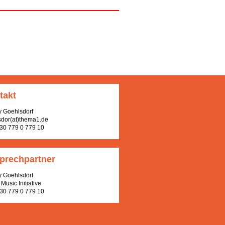
takt
y Goehlsdorf
sdor(at)thema1.de
 30 779 0 779 10
prechpartner
y Goehlsdorf
Music Initiative
 30 779 0 779 10