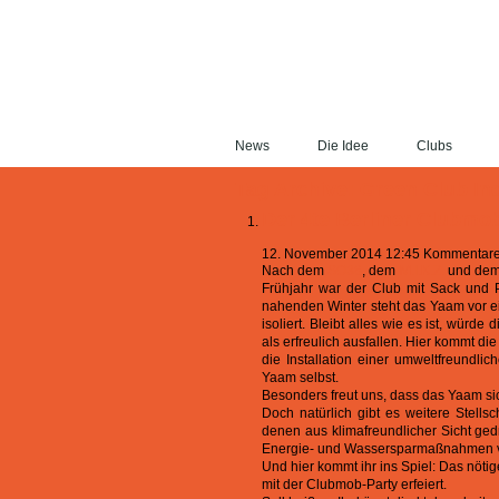
News
Die Idee
Clubs
Tag Archive: Green Club In
Der 4te Berliner Clubmo
12. November 2014 12:45
Kommentare 
Nach dem
SO36
, dem
M.I.K.Z.
und de
Frühjahr war der Club mit Sack und 
nahenden Winter steht das Yaam vor ei
isoliert. Bleibt alles wie es ist, würd
als erfreulich ausfallen. Hier kommt di
die Installation einer umweltfreundli
Yaam selbst.
Besonders freut uns, dass das Yaam si
Doch natürlich gibt es weitere Stell
denen aus klimafreundlicher Sicht g
Energie- und Wassersparmaßnahmen vor
Und hier kommt ihr ins Spiel: Das nöt
mit der Clubmob-Party erfeiert.