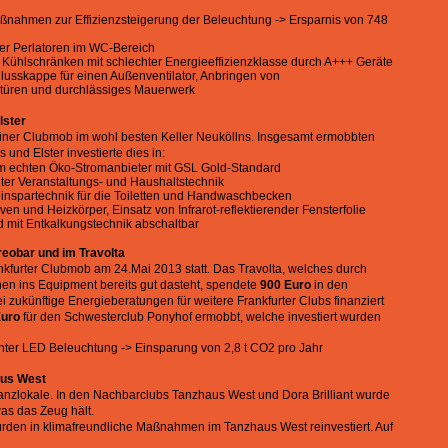
ahmen zur Effizienzsteigerung der Beleuchtung -> Ersparnis von 748
r Perlatoren im WC-Bereich
 Kühlschränken mit schlechter Energieeffizienzklasse durch A+++ Geräte
hlusskappe für einen Außenventilator, Anbringen von
türen und durchlässiges Mauerwerk
lster
iner Clubmob im wohl besten Keller Neuköllns. Insgesamt ermobbten
 und Elster investierte dies in:
m echten Öko-Stromanbieter mit GSL Gold-Standard
nter Veranstaltungs- und Haushaltstechnik
einspartechnik für die Toiletten und Handwaschbecken
n und Heizkörper, Einsatz von Infrarot-reflektierender Fensterfolie
 mit Entkalkungstechnik abschaltbar
obar und im Travolta
ankfurter Clubmob am 24.Mai 2013 statt. Das Travolta, welches durch
nen ins Equipment bereits gut dasteht, spendete
900 Euro
in den
 zukünftige Energieberatungen für weitere Frankfurter Clubs finanziert
Euro
für den Schwesterclub Ponyhof ermobbt, welche investiert wurden
enter LED Beleuchtung -> Einsparung von 2,8 t CO2 pro Jahr
us West
Tanzlokale. In den Nachbarclubs Tanzhaus West und Dora Brilliant wurde
s das Zeug hält.
rden in klimafreundliche Maßnahmen im Tanzhaus West reinvestiert. Auf