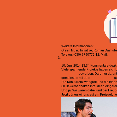
Weitere Informationen:
Green Music Initiative, Roman Dashube
Telefon: (030) 7790779-12, Mail:
dash
Green Club Index unter T
10. Juni 2014 13:34
Kommentare deakti
Viele spannende Projekte haben sich b
„greenstart“
beworben. Darunter darunte
gemeinsam mit dem
Elevate Festival
au
Die Konkurrenz war groß und die Ideen
60 Bewerber hatten ihre Ideen eingereic
Und ja: Wir waren dabei und der Freu
Jetzt dürfen wir uns auf ein Preisgeld,