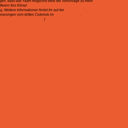
tragen, dass das Yaam möglichst viele der Vorschläge zu mehr
eiern fürs Klima!
. Weitere Informationen findet ihr auf der
Website des Clubmobs
.
rinnerungen vom dritten Clubmob im
Fuchs und Elster
.
s://www.lenaganssmann.com/
)