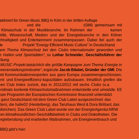
in der dritten Auflage
tiviert
für Green Music BBQ in Köln in der dritten Auflage
ieAgentur.NRW
und die
Green Music Initiative
(GMI) gemeinsam mit
uf Klimaschutz in der Musikbranche. Im Rahmen der
c/o pop
kamen
olitik, Wissenschaft, Medien und der Energiebranche in den Kölner
achhaltigkeit und Entertainment zusammenpassen. Dabei fiel auch der
ite
EE MUSIC
Projekt “Energy Efficient Music Culture” in Deutschland.
 dem Thema Klimaschutz bei den Clubs internationaler geworden und
e Hallen und Spielstätten“
, so
Lothar Schneider
,
Geschäftsführer der
üßung.
E MUSIC-Projekt
tatsächlich die größte Kampagne zum Thema Energie in
veranstaltungsindustrie“
, ergänzte
Jacob Bilabel, Gründer der GMI
. Die
ei mit Kommunikationsexperten aus ganz Europa zusammengeschlossen,
 und Energieeffizienz-kapazitäten aufzubauen. Inhaltlich greifen die
en Club Index zurück, das in 2011/2012 mit sechs Clubs (u.a.
Gloria
erstmals konkrete Klimaschutzmaßnahmen entwickelte und umsetzte. EE
ope Programm der Europäischen Kommission finanziell unterstützt.
 ganz Deutschland mit dem Green Club Label ausgezeichnet: das
en), die halle02 (Heidelberg), das Tanzhaus West & Dora Brilliant, das
a (München). Das Green Club Label wurde von der EnergieAgentur.NRW
inen klimafreundlichen Geschäftsbetrieb in Clubs und Diskotheken. Die
Energieberatung und erarbeiten Maßnahmen, um Energieverbrauch und
BQ gibt’s hier: