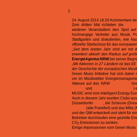
Green Music BBQ in Köln 
24. August 2014 18:20
Kommentare deak
Zum dritten Mal richteten die
Energ
weiteren Veranstaltern den Spot a
hochrangige Vertreter aus Musik, P
Stadtgarten und diskutierten, wie N
offizielle Startschuss für das europawe
„Seit dem letzten Jahr sind wir mit
erweitern aktuell den Radius auf groß
EnergieAgentur.NRW
bei seiner Begr
„Mit Aktionen in 27 Ländern ist das E
der Geschichte der europäischen Musik
Green Music Initiative hat sich dab
um im Musiksektor Energiemanagement-
Akteure auf das NRW
Pilotprojekt
Gre
Theater
und
Club Bahnhof Ehrenfeld
) 
MUSIC wird vom Intelligent Energy Eur
Auch in diesem Jahr wurden Clubs aus
Düsseldorfer
Ufer8
, die Scheune (Dresd
Travolta
(alle Frankfurt) und das Mill
und der GMI entwickelt und steht für e
Betreiber durchlaufen eine gezielte 
CO
-Emissionen zu senken.
2
Einige Impressionen vom Green Music B