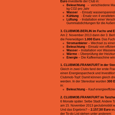
Euro
investierte der Club in:
Beleuchtung
– verschiedene Maßn
kg CO2 pro Jahr
Wasser
- Einsatz wassersparende
Kühlung
- Ersatz von 4 veralteten
Lüftung
- Installation einer Versc
Gummiabdichtungen für die Außen
3. CLUBMOB.BERLIN im Fuchs und E
Am 2. November 2013 dann der 3. Berl
die Feierwütigen
1.000 Euro
. Das Fuchs
Stromanbieter
– Wechsel zu eine
Beleuchtung
– Einsatz von effizie
Wasser
– Installation von Wasser
Wärme
– Überprüfung der Heizkurve
Energie
– Die Kaffeemaschine wird
1. CLUBMOB.FRANKFURT in der Stere
Gleich in zwei Clubs fand der erste Fr
einen Energiesparcheck und Investitio
Clubmob-Topf: Damit können gleich drei
werden. In der Stereobar wurden
300 
in:
Beleuchtung
– Kauf energieeffizi
2. CLUBMOB.FRANKFURT im Tanzha
6 Monate später. Selbe Stadt. Andere 
am 15. November 2013 geclubmobbt wa
Und das Ergebnis? –
2.157,50 Euro
wu
der To-do List stehen unter anderem: