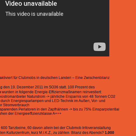
Landen – Eine Zwischenbilanz
tiviert
für Clubmobs in deutschen Landen – Eine Zwischenbilanz
g den 19. Dezember 2011 im SO36 statt. 100 Prozent des
o
wurden in folgende Energie-Effizienzmaßnamen reinvestiert:
tromanbieter Naturstrom -> jährliche Ersparnis von 48 Tonnen CO2
z durch Energiesparlampen und LED-Technik im Außen, Vor- und
er Stromverbrauch
rsparenden Perlatoren in den Zapfhähnen -> bis zu 75% Einsparpotential
hen der Energieeffizienzklasse A+++
 600 Tanzbeine, 60 davon allein bei der Clubmob Infoveranstaltung
alen Kulturzentrum, kurz M.I.K.Z., zu zählen. Bilanz des Abends?
1.000