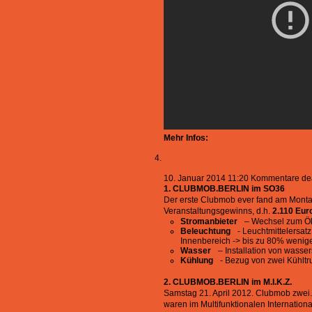
Mehr Infos:
https://www.greenstart.at/
Clubmobs in deutschen 
10. Januar 2014 11:20
Kommentare deak
1. CLUBMOB.BERLIN im SO36
Der erste Clubmob ever fand am Monta
Veranstaltungsgewinns, d.h.
2.110 Eur
Stromanbieter
– Wechsel zum Ökos
Beleuchtung
- Leuchtmittelersat
Innenbereich -> bis zu 80% wenig
Wasser
– Installation von wasse
Kühlung
- Bezug von zwei Kühltru
2. CLUBMOB.BERLIN im M.I.K.Z.
Samstag 21. April 2012. Clubmob zwei.
waren im Multifunktionalen Internation