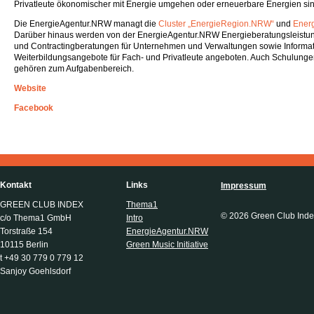
Privatleute ökonomischer mit Energie umgehen oder erneuerbare Energien sin
Die EnergieAgentur.NRW managt die
Cluster „EnergieRegion.NRW“
und
Ener
Darüber hinaus werden von der EnergieAgentur.NRW Energieberatungsleistunge
und Contractingberatungen für Unternehmen und Verwaltungen sowie Informat
Weiterbildungsangebote für Fach- und Privatleute angeboten. Auch Schulunge
gehören zum Aufgabenbereich.
Website
Facebook
Kontakt
Links
Impressum
GREEN CLUB INDEX
Thema1
© 2026 Green Club Inde
c/o Thema1 GmbH
Intro
Torstraße 154
EnergieAgentur.NRW
10115 Berlin
Green Music Initiative
t +49 30 779 0 779 12
Sanjoy Goehlsdorf