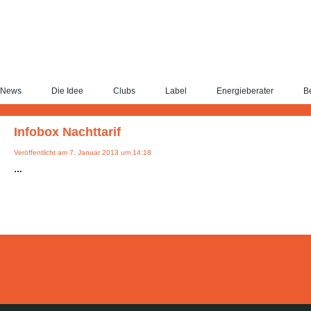
News
Die Idee
Clubs
Label
Energieberater
Be
Infobox Nachttarif
Veröffentlicht am 7. Januar 2013 um 14:18
…