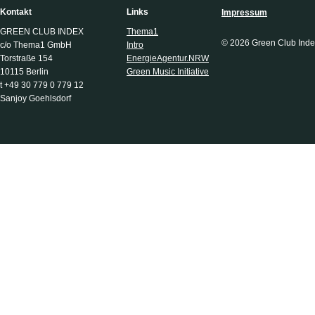
Kontakt
Links
Impressum
GREEN CLUB INDEX
Thema1
© 2026 Green Club Inde
c/o Thema1 GmbH
Intro
Torstraße 154
EnergieAgentur.NRW
10115 Berlin
Green Music Initiative
t +49 30 779 0 779 12
Sanjoy Goehlsdorf