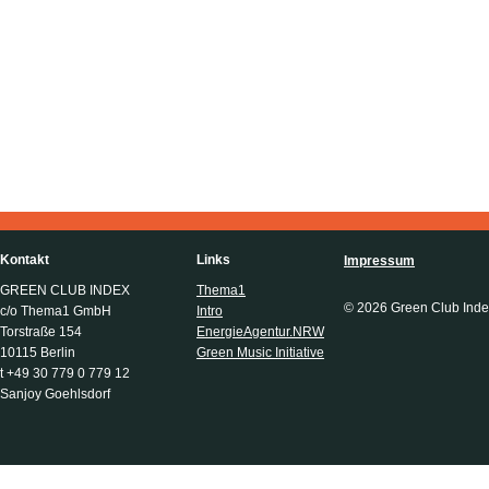
Kontakt
Links
Impressum
GREEN CLUB INDEX
Thema1
© 2026 Green Club Inde
c/o Thema1 GmbH
Intro
Torstraße 154
EnergieAgentur.NRW
10115 Berlin
Green Music Initiative
t +49 30 779 0 779 12
Sanjoy Goehlsdorf