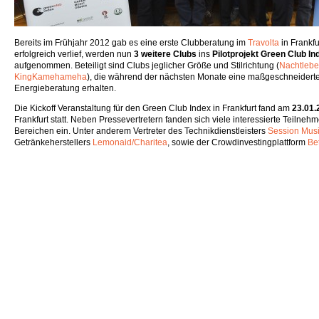
Bereits im Frühjahr 2012 gab es eine erste Clubberatung im
Travolta
in Frankf
erfolgreich verlief, werden nun
3 weitere Clubs
ins
Pilotprojekt Green Club In
aufgenommen. Beteiligt sind Clubs jeglicher Größe und Stilrichtung (
Nachtleb
KingKamehameha
), die während der nächsten Monate eine maßgeschneiderte
Energieberatung erhalten.
Die Kickoff Veranstaltung für den Green Club Index in Frankfurt fand am
23.01.
Frankfurt statt. Neben Pressevertretern fanden sich viele interessierte Teilne
Bereichen ein. Unter anderem Vertreter des Technikdienstleisters
Session Mus
Getränkeherstellers
Lemonaid/Charitea
, sowie der Crowdinvestingplattform
Be