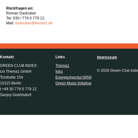
Rückfragen an:
Roman Dashuber
Tel: 030 / 779 0 779 12,
Mail:
dashuber@thema1.de
Kontakt
Links
Impressum
GREEN CLUB INDEX
Thema1
© 2026 Green Club Inde
c/o Thema1 GmbH
Intro
Torstraße 154
EnergieAgentur.NRW
10115 Berlin
Green Music Initiative
t +49 30 779 0 779 12
Sanjoy Goehlsdorf