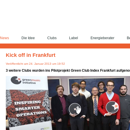
News
Die Idee
Clubs
Label
Energieberater
Be
Kick off in Frankfurt
Veröffentlicht am 24. Januar 2013 um 19:52
3 weitere Clubs wurden ins Pilotprojekt Green Club Index Frankfurt aufge