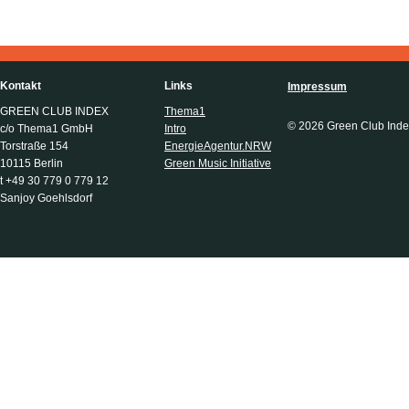
Kontakt
Links
Impressum
GREEN CLUB INDEX
Thema1
© 2026 Green Club Inde
c/o Thema1 GmbH
Intro
Torstraße 154
EnergieAgentur.NRW
10115 Berlin
Green Music Initiative
t +49 30 779 0 779 12
Sanjoy Goehlsdorf