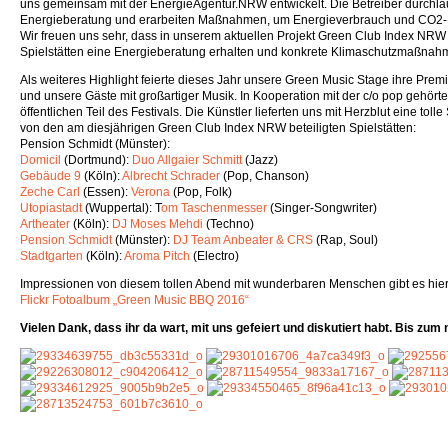
uns gemeinsam mit der EnergieAgentur.NRW entwickelt. Die Betreiber durchlau
Energieberatung und erarbeiten Maßnahmen, um Energieverbrauch und CO2-
Wir freuen uns sehr, dass in unserem aktuellen Projekt Green Club Index NRW 
Spielstätten eine Energieberatung erhalten und konkrete Klimaschutzmaßnah
Als weiteres Highlight feierte dieses Jahr unsere Green Music Stage ihre Pre
und unsere Gäste mit großartiger Musik. In Kooperation mit der c/o pop gehö
öffentlichen Teil des Festivals. Die Künstler lieferten uns mit Herzblut eine tol
von den am diesjährigen Green Club Index NRW beteiligten Spielstätten:
Pension Schmidt (Münster):
Domicil
(Dortmund):
Duo Allgaier Schmitt
(Jazz)
Gebäude 9
(Köln):
Albrecht Schrader
(Pop, Chanson)
Zeche Carl
(Essen):
Verona
(Pop, Folk)
Utopiastadt
(Wuppertal): T
om Taschenmesser
(Singer-Songwriter)
Artheater
(Köln):
DJ Moses Mehdi
(Techno)
Pension Schmidt
(Münster):
DJ Team Anbeater & CRS
(Rap, Soul)
Stadtgarten
(Köln):
Aroma Pitch
(Electro)
Impressionen von diesem tollen Abend mit wunderbaren Menschen gibt es hier
Flickr Fotoalbum „Green Music BBQ 2016“
Vielen Dank, dass ihr da wart, mit uns gefeiert und diskutiert habt. Bis zum