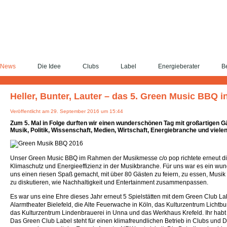
News
Die Idee
Clubs
Label
Energieberater
Be
Heller, Bunter, Lauter – das 5. Green Music BBQ i
Veröffentlicht am 29. September 2016 um 15:44
Zum 5. Mal in Folge durften wir einen wunderschönen Tag mit großartigen 
Musik, Politik, Wissenschaft, Medien, Wirtschaft, Energiebranche und viele
Unser Green Music BBQ im Rahmen der Musikmesse c/o pop richtete erneut di
Klimaschutz und Energieeffizienz in der Musikbranche. Für uns war es ein wun
uns einen riesen Spaß gemacht, mit über 80 Gästen zu feiern, zu essen, Musi
zu diskutieren, wie Nachhaltigkeit und Entertainment zusammenpassen.
Es war uns eine Ehre dieses Jahr erneut 5 Spielstätten mit dem Green Club L
Alarmtheater Bielefeld, die Alte Feuerwache in Köln, das Kulturzentrum Lichtbu
das Kulturzentrum Lindenbrauerei in Unna und das Werkhaus Krefeld. Ihr habt to
Das Green Club Label steht für einen klimafreundlichen Betrieb in Clubs und