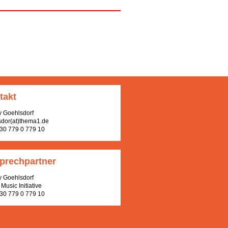
takt
y Goehlsdorf
sdor(at)thema1.de
 30 779 0 779 10
prechpartner
y Goehlsdorf
Music Initiative
 30 779 0 779 10