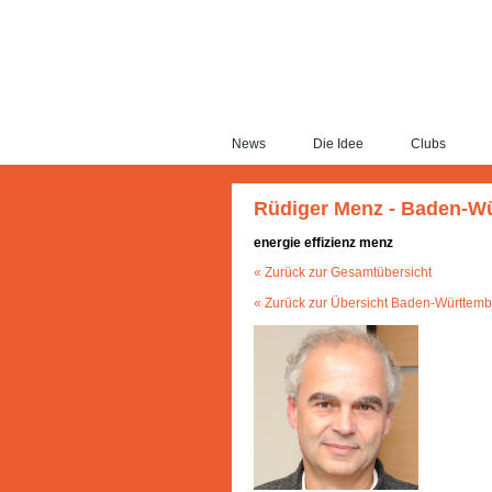
News
Die Idee
Clubs
Rüdiger Menz - Baden-W
energie effizienz menz
« Zurück zur Gesamtübersicht
« Zurück zur Übersicht Baden-Württem