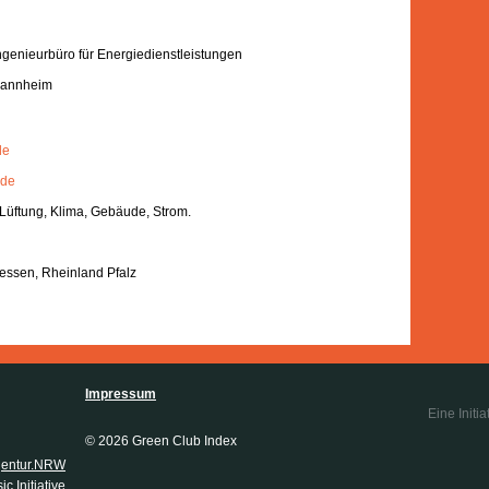
ngenieurbüro für Energiedienstleistungen
Mannheim
de
.de
Lüftung, Klima, Gebäude, Strom.
ssen, Rheinland Pfalz
Impressum
Eine Initia
© 2026 Green Club Index
gentur.NRW
c Initiative