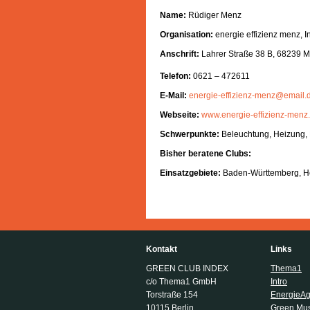
Name:
Rüdiger Menz
Organisation:
energie effizienz menz, I
Anschrift:
Lahrer Straße 38 B, 68239 
Telefon:
0621 – 472611
E-Mail:
energie-effizienz-menz@email.
Webseite:
www.energie-effizienz-menz
Schwerpunkte:
Beleuchtung, Heizung, 
Bisher beratene Clubs:
Einsatzgebiete:
Baden-Württemberg, He
Kontakt
Links
GREEN CLUB INDEX
Thema1
c/o Thema1 GmbH
Intro
Torstraße 154
EnergieA
10115 Berlin
Green Musi