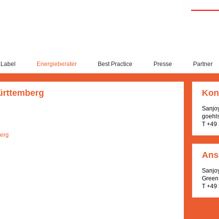
Label
Energieberater
Best Practice
Presse
Partner
ürttemberg
Kon
Sanjo
goehl
T +49
berg
Ans
Sanjo
Green 
T +49