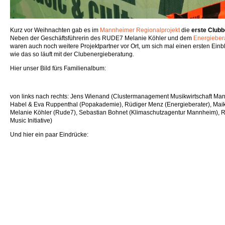
Kurz vor Weihnachten gab es im
Mannheimer Regionalprojekt
die
erste Club
Neben der Geschäftsführerin des RUDE7 Melanie Köhler und dem
Energieber
waren auch noch weitere Projektpartner vor Ort, um sich mal einen ersten Einbl
wie das so läuft mit der Clubenergieberatung.
Hier unser Bild fürs Familienalbum:
von links nach rechts: Jens Wienand (Clustermanagement Musikwirtschaft Ma
Habel & Eva Ruppenthal (Popakademie), Rüdiger Menz (Energieberater), Ma
Melanie Köhler (Rude7), Sebastian Bohnet (Klimaschutzagentur Mannheim),
Music Initiative)
Und hier ein paar Eindrücke: