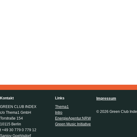
Kontakt
Links
Impressum
GREEN CLUB INDEX
Thema1
© 2026 Green Club Inde
c/o Thema1 GmbH
Intro
Torstraße 154
EnergieAgentur.NRW
10115 Berlin
Green Music Initiative
t +49 30 779 0 779 12
Sanjoy Goehlsdorf