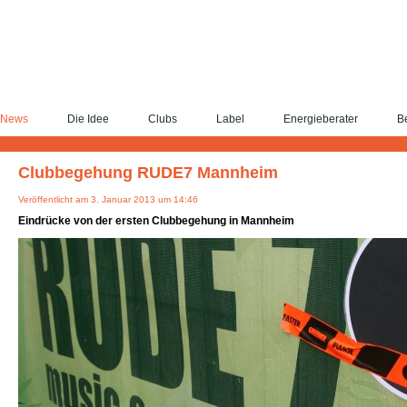
News
Die Idee
Clubs
Label
Energieberater
Be
Clubbegehung RUDE7 Mannheim
Veröffentlicht am 3. Januar 2013 um 14:46
Eindrücke von der ersten Clubbegehung in Mannheim