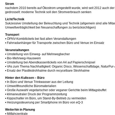
Strom
nachdem 2010 bereits auf Ökostrom umgestellt wurde, wird seit 2012 auch der
gedrosselt: moderne Technik soll den Stromverbrauch senken
Licht/Technik
Sukzessive Umstellung der Beleuchtung und Technik (allgemein sind alle Mitar
Umweltverträglichkeit bei Neuanschaffungen zu berücksichtigen)
Transport
• ÖPNV-Kombitickets bei fast allen Veranstaltungen
• Fahrradanhänger für Transporte zwischen Büro und Venue im Einsatz
Veranstaltungen
• Umstellung von Einweg- auf Mehrwegbecher
• Bio-Mehrweg-Hauswein
• Umstellung bei Abendkassentickets von A4 auf Papierschnipsel
• VAs zum Thema Nachhaltigkeit: Organic Disco, Wissenschaftstage, NaturPur
• Ersatz der Plastikstrohhalme durch recycelbare Strohhalme
Hinter den Kulissen – Büro
• In Büro und Venue Trinkwasser aus der Leitung
• Umweltfreundliche Büromaterialien
• Große Auswahl vegetarischer oder veganer Gerichte beim Mittagsbuffet
• klimaneutraler Druck der Programmzeitung
• Kippschalter im Büro, um Stand-By-Betrieb zu vermeiden
• Heizungssteuerung per Smartphone im Büro von eQ-3
Weiterhin in Planung
• Mitfahrzentrale