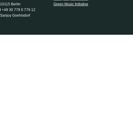
10115 Berlin
Green Music Initiative
t +49 30 779 0 779 12
Sanjoy Goehlsdorf