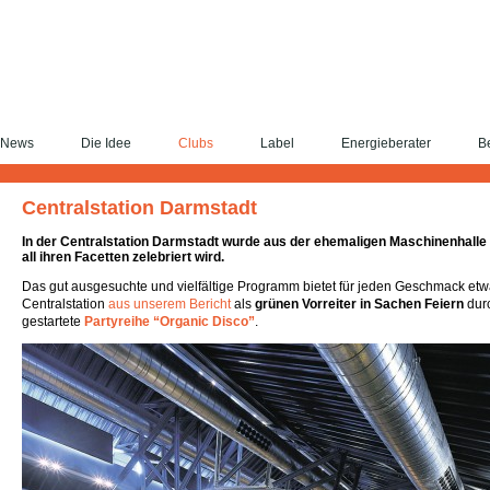
News
Die Idee
Clubs
Label
Energieberater
Be
Centralstation Darmstadt
In der Centralstation Darmstadt wurde aus der ehemaligen Maschinenhalle e
all ihren Facetten zelebriert wird.
Das gut ausgesuchte und vielfältige Programm bietet für jeden Geschmack et
Centralstation
aus unserem Bericht
als
grünen Vorreiter in Sachen Feiern
durc
gestartete
Partyreihe “Organic Disco”
.