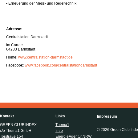
• Erneuerung der Mess- und Regeltechnik
Adresse:
Centralstation Darmstadt
Im Carree
64283 Darmstadt
Home:
www.centralstation-darmstadt.de
Facebook:
www.facebook.com/centralstationdarmstadt
Kontakt
Links
Impressum
GREEN CLUB INDEX
Thema1
© 2026 Green Club Inde
c/o Thema1 GmbH
Intro
Torstraße 154
EnergieAgentur.NRW