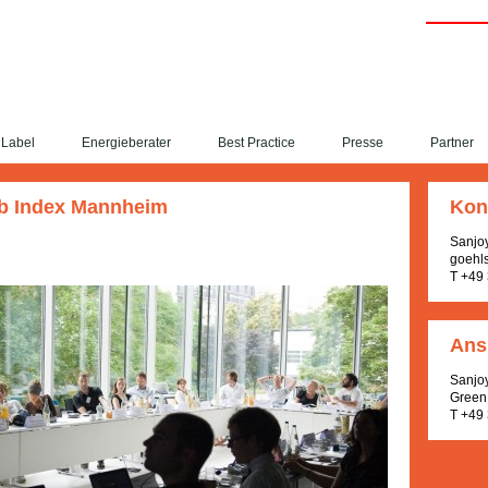
Label
Energieberater
Best Practice
Presse
Partner
ub Index Mannheim
Kon
Sanjo
goehl
T +49
Ans
Sanjo
Green 
T +49