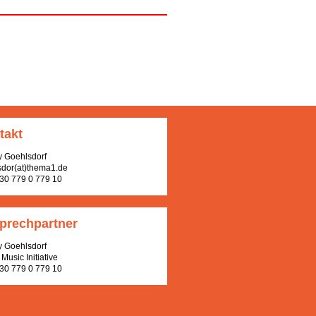
takt
y Goehlsdorf
sdor(at)thema1.de
 30 779 0 779 10
prechpartner
y Goehlsdorf
Music Initiative
 30 779 0 779 10