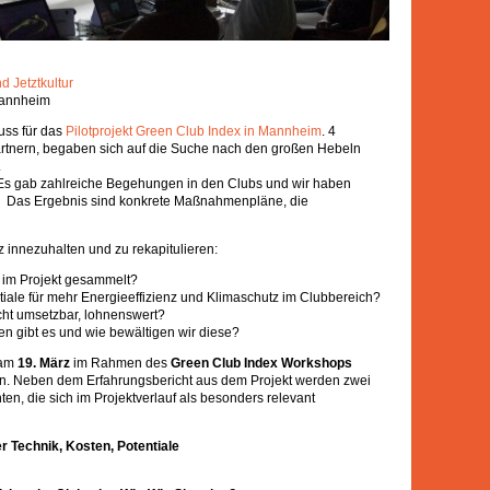
nd Jetztkultur
Mannheim
uss für das
Pilotprojekt Green Club Index in Mannheim
. 4
tpartnern, begaben sich auf die Suche nach den großen Hebeln
.
t: Es gab zahlreiche Begehungen in den Clubs und wir haben
rt. Das Ergebnis sind konkrete Maßnahmenpläne, die
 innezuhalten und zu rekapitulieren:
 im Projekt gesammelt?
iale für mehr Energieeffizienz und Klimaschutz im Clubbereich?
cht umsetzbar, lohnenswert?
 gibt es und wie bewältigen wir diese?
 am
19. März
im Rahmen des
Green Club Index Workshops
en. Neben dem Erfahrungsbericht aus dem Projekt werden zwei
n, die sich im Projektverlauf als besonders relevant
er Technik, Kosten, Potentiale