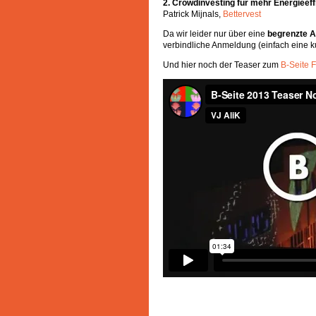
2. Crowdinvesting für mehr Energieeffi
Patrick Mijnals,
Bettervest
Da wir leider nur über eine
begrenzte A
verbindliche Anmeldung (einfach eine
Und hier noch der Teaser zum
B-Seite F