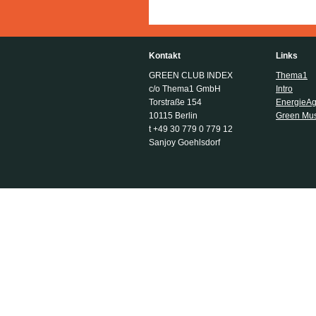
Kontakt
Links
GREEN CLUB INDEX
Thema1
c/o Thema1 GmbH
Intro
Torstraße 154
EnergieA
10115 Berlin
Green Musi
t +49 30 779 0 779 12
Sanjoy Goehlsdorf