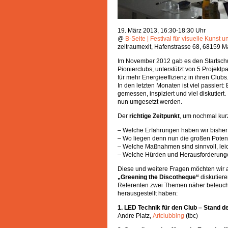
19. März 2013, 16:30-18:30 Uhr
@
B-Seite | Festival für visuelle Kunst u
zeitraumexit, Hafenstrasse 68, 68159 
Im November 2012 gab es den Startsch
Pionierclubs, unterstützt von 5 Projek
für mehr Energieeffizienz in ihren Clubs
In den letzten Monaten ist viel passier
gemessen, inspiziert und viel diskutie
nun umgesetzt werden.
Der
richtige Zeitpunkt
, um nochmal kurz
– Welche Erfahrungen haben wir bisher
– Wo liegen denn nun die großen Potent
– Welche Maßnahmen sind sinnvoll, lei
– Welche Hürden und Herausforderungen
Diese und weitere Fragen möchten wir
„Greening the Discotheque“
diskutier
Referenten zwei Themen näher beleuchte
herausgestellt haben:
1. LED Technik für den Club – Stand d
Andre Platz,
Artclubbing
(tbc)