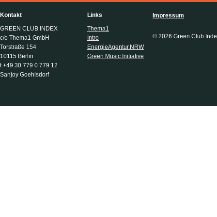
Kontakt
Links
Impressum
GREEN CLUB INDEX
Thema1
© 2026 Green Club Inde
c/o Thema1 GmbH
Intro
Torstraße 154
EnergieAgentur.NRW
10115 Berlin
Green Music Initiative
t +49 30 779 0 779 12
Sanjoy Goehlsdorf