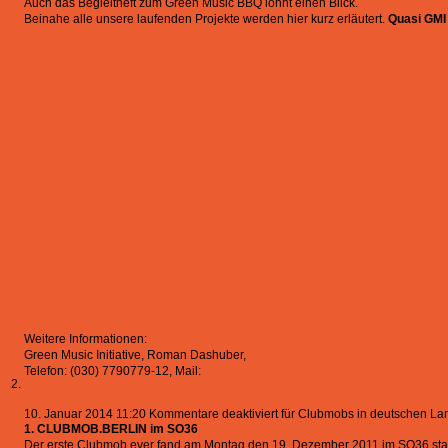
Auch das Begleitheft zum Green Music BBQ lohnt einen Blick.
Beinahe alle unsere laufenden Projekte werden hier kurz erläutert.
Quasi GMI 
Weitere Informationen:
Green Music Initiative, Roman Dashuber,
Telefon: (030) 7790779-12, Mail:
dashuber@thema1.de
Clubmobs in deutschen Landen – Eine Zwischenb
10. Januar 2014 11:20
Kommentare deaktiviert
für Clubmobs in deutschen La
1. CLUBMOB.BERLIN im SO36
Der erste Clubmob ever fand am Montag den 19. Dezember 2011 im SO36 stat