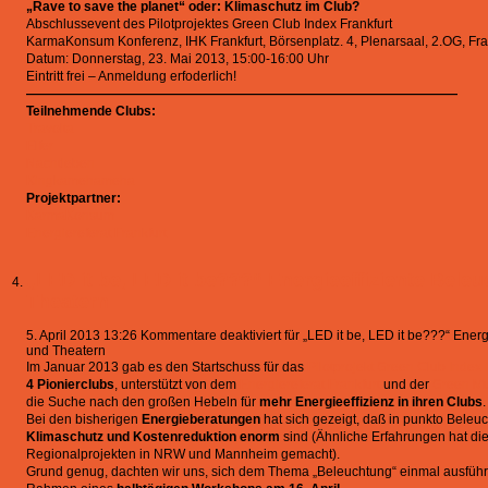
„Rave to save the planet“ oder: Klimaschutz im Club?
Abschlussevent des Pilotprojektes Green Club Index Frankfurt
KarmaKonsum Konferenz, IHK Frankfurt, Börsenplatz. 4, Plenarsaal, 2.OG, Fr
Datum: Donnerstag, 23. Mai 2013, 15:00-16:00 Uhr
Eintritt frei – Anmeldung erfoderlich!
—————————————————————————————————
Teilnehmende Clubs:
Travolta
Elfer
Nachtleben
Kingkamehameha
Projektpartner:
KarmaKonsum
Energiereferat Frankfurt
„LED it be, LED it be???“ Energieeffiziente Bele
Theatern
5. April 2013 13:26
Kommentare deaktiviert
für „LED it be, LED it be???“ Ener
und Theatern
Im Januar 2013 gab es den Startschuss für das
Pilotprojekt Green Club Index i
4 Pionierclubs
, unterstützt von dem
Energiereferat Frankfurt
und der
Green Mus
die Suche nach den großen Hebeln für
mehr Energieeffizienz in ihren Clubs
.
Bei den bisherigen
Energieberatungen
hat sich gezeigt, daß in punkto Beleu
Klimaschutz und Kostenreduktion enorm
sind (Ähnliche Erfahrungen hat di
Regionalprojekten in NRW und Mannheim gemacht).
Grund genug, dachten wir uns, sich dem Thema „Beleuchtung“ einmal ausführl