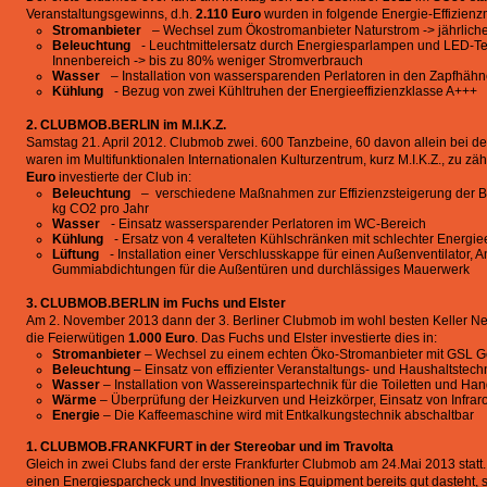
Veranstaltungsgewinns, d.h.
2.110 Euro
wurden in folgende Energie-Effizienz
Stromanbieter
– Wechsel zum Ökostromanbieter Naturstrom -> jährlich
Beleuchtung
- Leuchtmittelersatz durch Energiesparlampen und LED-Te
Innenbereich -> bis zu 80% weniger Stromverbrauch
Wasser
– Installation von wassersparenden Perlatoren in den Zapfhähn
Kühlung
- Bezug von zwei Kühltruhen der Energieeffizienzklasse A+++
2. CLUBMOB.BERLIN im M.I.K.Z.
Samstag 21. April 2012. Clubmob zwei. 600 Tanzbeine, 60 davon allein bei d
waren im Multifunktionalen Internationalen Kulturzentrum, kurz M.I.K.Z., zu z
Euro
investierte der Club in:
Beleuchtung
– verschiedene Maßnahmen zur Effizienzsteigerung der Be
kg CO2 pro Jahr
Wasser
- Einsatz wassersparender Perlatoren im WC-Bereich
Kühlung
- Ersatz von 4 veralteten Kühlschränken mit schlechter Energie
Lüftung
- Installation einer Verschlusskappe für einen Außenventilator, 
Gummiabdichtungen für die Außentüren und durchlässiges Mauerwerk
3. CLUBMOB.BERLIN im Fuchs und Elster
Am 2. November 2013 dann der 3. Berliner Clubmob im wohl besten Keller N
die Feierwütigen
1.000 Euro
. Das Fuchs und Elster investierte dies in:
Stromanbieter
– Wechsel zu einem echten Öko-Stromanbieter mit GSL G
Beleuchtung
– Einsatz von effizienter Veranstaltungs- und Haushaltstech
Wasser
– Installation von Wassereinspartechnik für die Toiletten und 
Wärme
– Überprüfung der Heizkurven und Heizkörper, Einsatz von Infrarot
Energie
– Die Kaffeemaschine wird mit Entkalkungstechnik abschaltbar
1. CLUBMOB.FRANKFURT in der Stereobar und im Travolta
Gleich in zwei Clubs fand der erste Frankfurter Clubmob am 24.Mai 2013 statt
einen Energiesparcheck und Investitionen ins Equipment bereits gut dasteht,