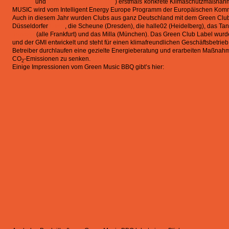
Theater
und
Club Bahnhof Ehrenfeld
) erstmals konkrete Klimaschutzmaßnah
MUSIC wird vom Intelligent Energy Europe Programm der Europäischen Kommiss
Auch in diesem Jahr wurden Clubs aus ganz Deutschland mit dem Green Club
Düsseldorfer
Ufer8
, die Scheune (Dresden), die halle02 (Heidelberg), das Tan
Travolta
(alle Frankfurt) und das Milla (München). Das Green Club Label wu
und der GMI entwickelt und steht für einen klimafreundlichen Geschäftsbetrie
Betreiber durchlaufen eine gezielte Energieberatung und erarbeiten Maßna
CO
-Emissionen zu senken.
2
Einige Impressionen vom Green Music BBQ gibt’s hier: