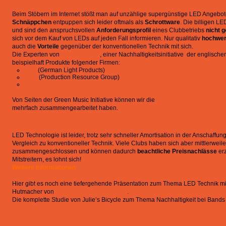
Auf die Qualität kommt es an
Beim Stöbern im Internet stößt man auf unzählige supergünstige LED Angebot
Schnäppchen
entpuppen sich leider oftmals als
Schrottware
. Die billigen LE
und sind den anspruchsvollen
Anforderungsprofil
eines Clubbetriebs
nicht 
sich vor dem Kauf von LEDs auf jeden Fall informieren. Nur qualitativ
hochwer
auch die
Vorteile
gegenüber der konventionellen Technik mit sich.
Die Experten von
Julie’s Bicycle
, einer Nachhaltigkeitsinitiative der englisch
beispielhaft Produkte folgender Firmen:
GLP
(German Light Products)
PRG
(Production Resource Group)
White Light
Von Seiten der Green Music Initiative können wir die
World Media Showtechni
mehrfach zusammengearbeitet haben.
Bildet Banden!
LED Technologie ist leider, trotz sehr schneller Amortisation in der Anschaffun
Vergleich zu konventioneller Technik. Viele Clubs haben sich aber mittlerweil
zusammengeschlossen und können dadurch
beachtliche Preisnachlässe
er
Mitstreitern, es lohnt sich!
Weitere Informationen
Hier gibt es noch eine tiefergehende Präsentation zum Thema LED Technik mi
Hutmacher von
World Media Showtechnik
.
[Präsentation]
Die komplette Studie von Julie’s Bicycle zum Thema Nachhaltigkeit bei Bands 