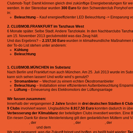
Clubmob-Topf: Damit können gleich drei zukünftige Energieberatungen für weit
werden. In der Stereobar wurden
300 Euro
für den Schwesterclub Ponyhof erm
in:
Beleuchtung
– Kauf energieeffizienter LED Beleuchtung -> Einsparung vo
2. CLUBMOB.FRANKFURT im Tanzhaus West
6 Monate später. Selbe Stadt. Andere Tanzlokale. In den Nachbarclubs Tanzha
am 15. November 2013 geclubmobbt was das Zeug hält.
Und das Ergebnis? –
2.157,50 Euro
wurden in klimafreundliche Maßnahmen im
der To-do List stehen unter anderem:
Kühlung
Beleuchtung
1. CLUBMOB.MÜNCHEN im Substanz
Nach Berlin und Frankfurt nun auch München. Am 25. Juli 2013 wurde im Sub
kann sich sehen lassen! Und wofür wird’s genutzt?
Stromanbieter
– Wechsel zu einem echten Ökostromanbieter
Beleuchtung
– Installation einer effizienteren Außenbeleuchtung Erspar
Lüftung
– Erneuerung des Elektromotors der Lüftungsanlage
Wir fassen zusammen:
Innerhalb der vergangenen
2 Jahre
fanden in
drei deutschen Städten
6 Clu
9 Clubs
involviert waren. Unglaubliche
8.917,50 Euro
konnten dadurch in üb
Verbesserung der Klimabilanz
der beteiligten Clubs investiert werden. Eine B
Ein riesen Dank für diese Meisterleistung gilt den gedanklichen Müttern und V
Morgenlande
, der
Green Music Initiative
, der
sinnwerkstatt
, der
Jugend im 
Naturschutz e. V.
und dem
Berliner Energiecheck
.
Wir sind gespannt, was die Zukunft bringt und hoffen, es heißt bald wieder:
Tan