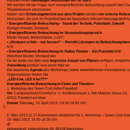
Rahmen eines
halbtägigen Workshops am 16. April.
Wir werden mit der Frage nach energieeffizienter Beleuchtung sowohl den Cl
Theaterbereich adressieren.
Neben dem
Erfahrungsbericht aus dem Projekt
werden
vier externe Refer
beleuchten, die sich im Projektverlauf als besonders relevant herausgestellt h
•
Energieeffiziente Beleuchtung – Stand der Technik, Potentiale, Zukunft
Rüdiger Kreckel, Vorstand,
DESPAR Systeme
•
Energieeffiziente Beleuchtung im Veranstaltungsbereich
Martin Heuser, Bereichsleiter „Licht“,
Satis&Fy
•
„Genauso schön – nur besser!“ – Retrofit Lösungen im Beleuchtungsber
N.N.
•
Energieeffiziente Beleuchtung im Gallus Theater – Ein Praxisbericht
Wienfried Becker, Vorstand des
Gallus Theater
Da wir leider nur über eine
begrenzte Anzahl von Plätzen
verfügen, empfehlen
Anmeldung
(einfach eine kurze Mail an
dashuber@thema1.de
).
Die detailierte
Agenda
des Workshops, sowie weiterführende Informationen z
Organisationen finden Sie
hier
.
„LED it be, LED it be???“
Energieeffiziente Beleuchtung in Clubs und Theatern
1. Workshop des Green Club Index Frankfurt
Ort
: Caritasverband Frankfurt e. V., Konferenzraum 1, Alte Mainzer Gasse 10,
60311 Frankfurt am Main
Datum
: Dienstag, 16. April 2013 / 14.00-18.00 Uhr
1. Workshop – Green Club Index Mannheim
6. März 2013 11:17
Kommentare deaktiviert
für 1. Workshop – Green Club In
19. März 2013, 16:30-18:30 Uhr
@
B-Seite | Festival für visuelle Kunst und Jetztkultur
zeitraumexit, Hafenstrasse 68, 68159 Mannheim