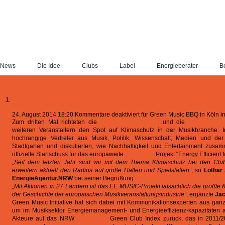
News
Die Idee
Clubs
Label
Energieberater
Be
Tag Archive: Technik
Green Music BBQ in Köln in der dritten Auflage
24. August 2014 18:20
Kommentare deaktiviert
für Green Music BBQ in Köln in 
Zum dritten Mal richteten die
EnergieAgentur.NRW
und die
Green Music 
weiteren Veranstaltern den Spot auf Klimaschutz in der Musikbranche
hochrangige Vertreter aus Musik, Politik, Wissenschaft, Medien und de
Stadtgarten und diskutierten, wie Nachhaltigkeit und Entertainment zusa
offizielle Startschuss für das europaweite
EE MUSIC
Projekt “Energy Efficient 
„Seit dem letzten Jahr sind wir mit dem Thema Klimaschutz bei den Clu
erweitern aktuell den Radius auf große Hallen und Spielstätten“
, so
Lothar
EnergieAgentur.NRW
bei seiner Begrüßung.
„Mit Aktionen in 27 Ländern ist das EE MUSIC-Projekt
tatsächlich die größt
der Geschichte der europäischen Musikveranstaltungsindustrie“
, ergänzte
Jac
Green Music Initiative hat sich dabei mit Kommunikationsexperten aus g
um im Musiksektor Energiemanagement- und Energieeffizienz-kapazitäten au
Akteure auf das NRW
Pilotprojekt
Green Club Index zurück, das in 2011/2