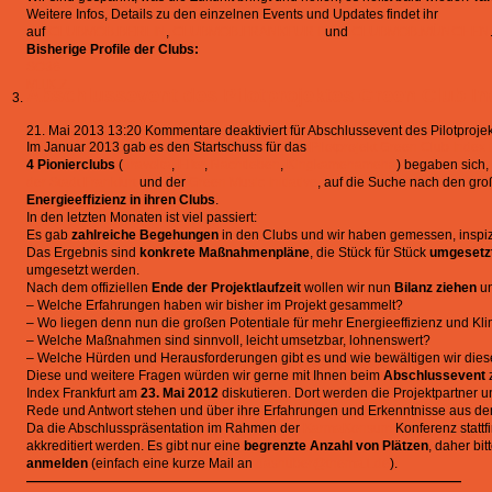
Weitere Infos, Details zu den einzelnen Events und Updates findet ihr
auf
CLUBMOB.BERLIN
,
CLUBMOB.FRANKFURT
und
CLUBMOB.MÜNCHEN
Bisherige Profile der Clubs:
SO36
M.I.K.Z.
Abschlussevent des Pilotprojektes Green Club In
21. Mai 2013 13:20
Kommentare deaktiviert
für Abschlussevent des Pilotproje
Im Januar 2013 gab es den Startschuss für das
Pilotprojekt Green Club Index i
4 Pionierclubs
(
Travolta
,
Elfer
,
Nachtleben
,
Kingkamehameha
) begaben sich,
der Stadt Frankfurt
und der
Green Music Initiative
, auf die Suche nach den gr
Energieeffizienz in ihren Clubs
.
In den letzten Monaten ist viel passiert:
Es gab
zahlreiche Begehungen
in den Clubs und wir haben gemessen, inspizie
Das Ergebnis sind
konkrete Maßnahmenpläne
, die Stück für Stück
umgesetz
umgesetzt werden.
Nach dem offiziellen
Ende der Projektlaufzeit
wollen wir nun
Bilanz ziehen
un
– Welche Erfahrungen haben wir bisher im Projekt gesammelt?
– Wo liegen denn nun die großen Potentiale für mehr Energieeffizienz und Kl
– Welche Maßnahmen sind sinnvoll, leicht umsetzbar, lohnenswert?
– Welche Hürden und Herausforderungen gibt es und wie bewältigen wir die
Diese und weitere Fragen würden wir gerne mit Ihnen beim
Abschlussevent
z
Index Frankfurt am
23. Mai 2012
diskutieren. Dort werden die Projektpartner un
Rede und Antwort stehen und über ihre Erfahrungen und Erkenntnisse aus dem
Da die Abschlusspräsentation im Rahmen der
KarmaKonsum
Konferenz stattf
akkreditiert werden. Es gibt nur eine
begrenzte Anzahl von Plätzen
, daher bi
anmelden
(einfach eine kurze Mail an
dashuber@thema1.de
).
—————————————————————————————————