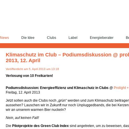
News
Die Idee
Clubs
Label
Energieberater
Be
Klimaschutz im Club – Podiumsdiskussion @ prol
2013, 12. April
Veröffentlicht am 5. April 2013 um 13:18
Verlosung von 10 Freikarten!
Podiumsdiskussion: Energieeffizienz und Klimaschutz in Clubs
@
Prolight 
Freitag, 12. April 2013
Jetzt sollen auch die Clubs noch „grün“ werden und zum Klimaschutz beitragen.
aussehen? Lauschen wir in Zukunft nur noch Unpluggedbands, die bei Kerzen
wir an unserem warmen Bier nuckeln?
Nein, auf keinen Fall!
Die
Pilotprojekte des Green Club Index
sind angetreten, um zu beweisen, das