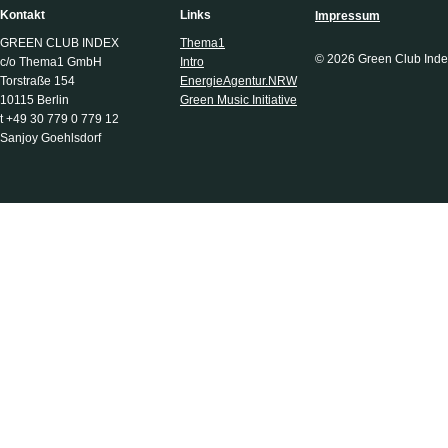
Kontakt
Links
Impressum
GREEN CLUB INDEX
Thema1
© 2026 Green Club Inde
c/o Thema1 GmbH
Intro
Torstraße 154
EnergieAgentur.NRW
10115 Berlin
Green Music Initiative
t +49 30 779 0 779 12
Sanjoy Goehlsdorf