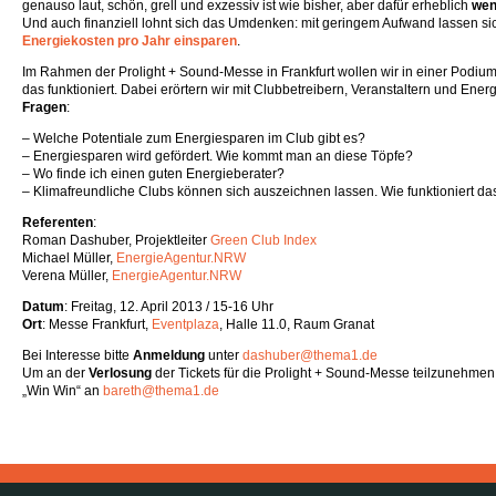
genauso laut, schön, grell und exzessiv ist wie bisher, aber dafür erheblich
wen
Und auch finanziell lohnt sich das Umdenken: mit geringem Aufwand lassen si
Energiekosten pro Jahr einsparen
.
Im Rahmen der Prolight + Sound-Messe in Frankfurt wollen wir in einer Podium
das funktioniert. Dabei erörtern wir mit Clubbetreibern, Veranstaltern und Ener
Fragen
:
– Welche Potentiale zum Energiesparen im Club gibt es?
– Energiesparen wird gefördert. Wie kommt man an diese Töpfe?
– Wo finde ich einen guten Energieberater?
– Klimafreundliche Clubs können sich auszeichnen lassen. Wie funktioniert da
Referenten
:
Roman Dashuber, Projektleiter
Green Club Index
Michael Müller,
EnergieAgentur.NRW
Verena Müller,
EnergieAgentur.NRW
Datum
: Freitag, 12. April 2013 / 15-16 Uhr
Ort
: Messe Frankfurt,
Eventplaza
, Halle 11.0, Raum Granat
Bei Interesse bitte
Anmeldung
unter
dashuber@thema1.de
Um an der
Verlosung
der Tickets für die Prolight + Sound-Messe teilzunehmen, 
„Win Win“ an
bareth@thema1.de